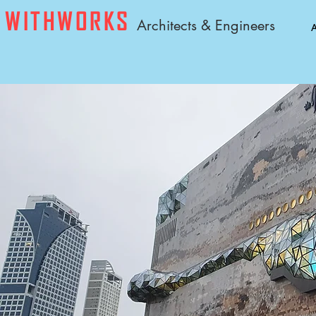
WITHWORKS
A
rchitects & Engineers