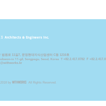
KS
Architects & Engineers Inc.
 법원로 11길7, 문정현대지식산업센터 C동 1216호
obwon-ro 11-gil, Songpagu, Seoul, Korea T
+82.2.417.0782 F
+82.2.417.0
o@withworks.kr
WITHWORKS
2018 by
All Rights Reserved.